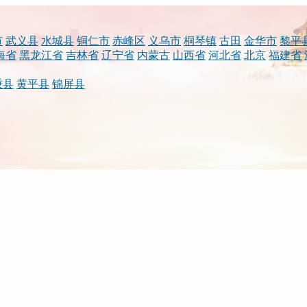
市
武义县
水城县
铜仁市
赤峰区
义乌市
桐琴镇
古田
金华市
黎平
海省
黑龙江省
吉林省
辽宁省
内蒙古
山西省
河北省
北京
福建省
秉县
黄平县
锦屏县