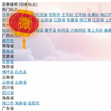
百事微帮
[
切换站点
]
热门站点
百事微帮
凯里市
鄂托克旗
安阳市
王宅站
王宅镇
永康站
海口
微
南宁市
湖北省
河南省
山东省
江西省
安徽省
浙江省
江苏省
上
贵州省
锦屏微帮
凯里市
水城县
黎平县
剑河县
六枝特区
掌上天柱
施
广西自治区
南宁市
青海省
青海省
甘肃省
甘肃省
陕西省
佛坪县
白水县
云南省
云南省
云南省
四川省
四川省
海南省
海口市
海南省
益阳市
广东省