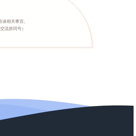
洽谈相关事宜。
8（Q交流群同号）