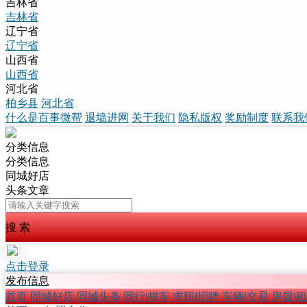
吉林省
吉林省
辽宁省
辽宁省
山西省
山西省
河北省
柏乡县
河北省
什么是百事微帮
退墙进网
关于我们
隐私版权
奖励制度
联系我
分类信息
分类信息
同城好店
头条文章
搜 索
点击登录
发布信息
首页
同城好店
同城头条
同行l拼车
求职l招聘
车辆l交易
房屋l