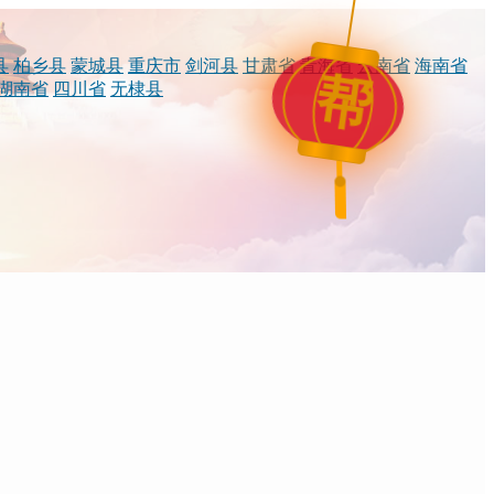
县
柏乡县
蒙城县
重庆市
剑河县
甘肃省
青海省
云南省
海南省
帮
湖南省
四川省
无棣县