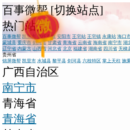
百事微帮
[
切换站点
]
微
热门站点
百事微帮
凯里市
鄂托克旗
安阳市
王宅站
王宅镇
永康站
海口
蒙城县
重庆市
剑河县
甘肃省
青海省
云南省
海南省
南宁市
湖
辽宁省
内蒙古
山西省
河北省
北京
福建省
湖南省
四川省
无棣
贵州省
锦屏微帮
凯里市
水城县
黎平县
剑河县
六枝特区
掌上天柱
施
广西自治区
南宁市
青海省
青海省