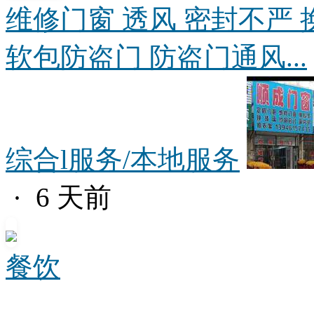
维修门窗 透风 密封不严 
软包防盗门 防盗门通风...
综合l服务/本地服务
· 6 天前
餐饮