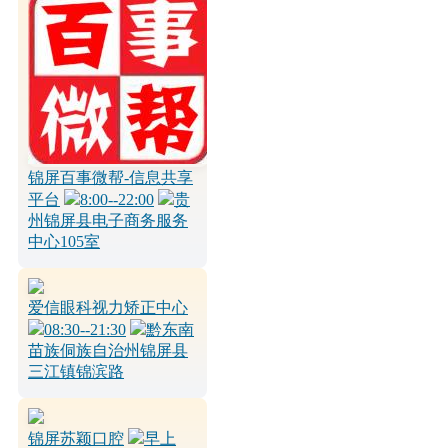
锦屏百事微帮-信息共享
平台
8:00--22:00
贵
州锦屏县电子商务服务
中心105室
爱信眼科视力矫正中心
08:30--21:30
黔东南
苗族侗族自治州锦屏县
三江镇锦滨路
锦屏苏颖口腔
早上