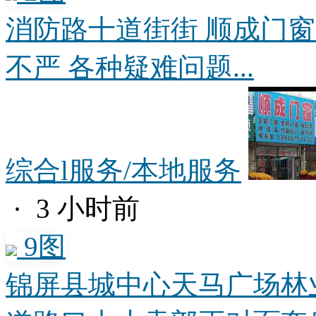
消防路十道街街 顺成门窗
不严 各种疑难问题...
综合l服务/本地服务
· 3 小时前
9图
锦屏县城中心天马广场林