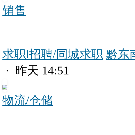
销售
求职l招聘/同城求职
黔东
· 昨天 14:51
物流/仓储