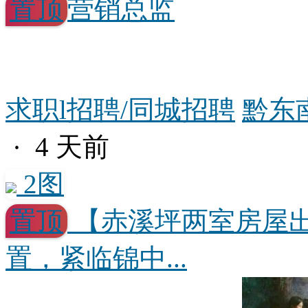
置顶
营销总监
求职l招聘/同城招聘
黔东
· 4 天前
2图
置顶
【赤溪坪两室房屋
置，紧临锦中...