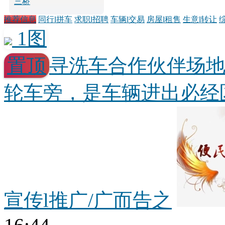
三桥
推荐信息
同行l拼车
求职l招聘
车辆l交易
房屋l租售
生意l转让
1图
置顶
寻洗车合作伙伴场
轮车旁，是车辆进出必经区
宣传l推广/广而告之