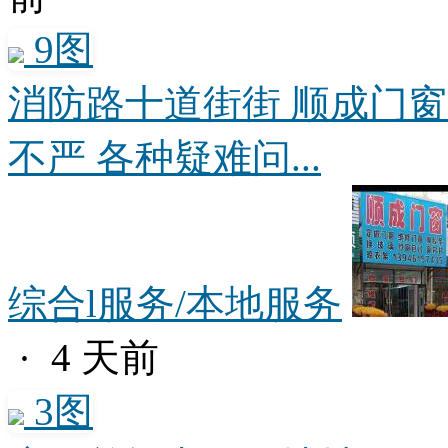
9图
消防路十道街街 顺成门窗
不严 各种疑难问...
综合l服务/本地服务
· 4 天前
3图