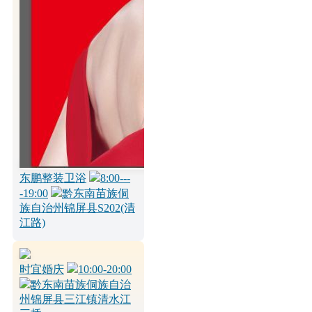
东鹏整装卫浴
8:00---
-19:00
黔东南苗族侗
族自治州锦屏县S202(清
江路)
时宜婚庆
10:00-20:00
黔东南苗族侗族自治
州锦屏县三江镇清水江