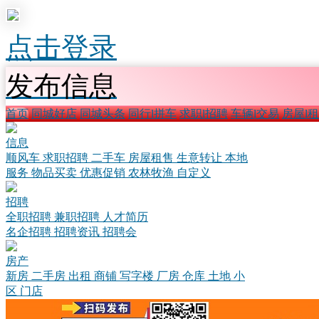
点击登录
发布信息
首页
同城好店
同城头条
同行l拼车
求职l招聘
车辆l交易
房屋l
信息
顺风车
求职招聘
二手车
房屋租售
生意转让
本地
服务
物品买卖
优惠促销
农林牧渔
自定义
招聘
全职招聘
兼职招聘
人才简历
名企招聘
招聘资讯
招聘会
房产
新房
二手房
出租
商铺
写字楼
厂房
仓库
土地
小
区
门店