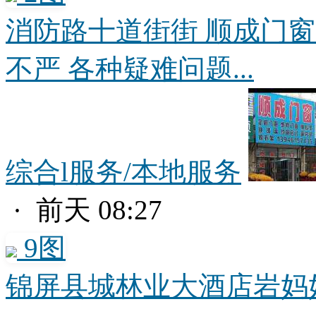
消防路十道街街 顺成门窗
不严 各种疑难问题...
综合l服务/本地服务
· 前天 08:27
9图
锦屏县城林业大酒店岩妈