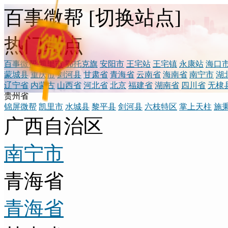
百事微帮
[
切换站点
]
微
热门站点
百事微帮
凯里市
鄂托克旗
安阳市
王宅站
王宅镇
永康站
海口
蒙城县
重庆市
剑河县
甘肃省
青海省
云南省
海南省
南宁市
湖
辽宁省
内蒙古
山西省
河北省
北京
福建省
湖南省
四川省
无棣
贵州省
锦屏微帮
凯里市
水城县
黎平县
剑河县
六枝特区
掌上天柱
施
广西自治区
南宁市
青海省
青海省