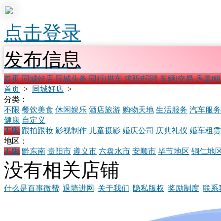
点击登录
发布信息
首页
同城好店
同城头条
同行l拼车
求职l招聘
车辆l交易
房屋l
首页
>
同城好店
>
分类：
不限
餐饮美食
休闲娱乐
酒店旅游
购物天地
生活服务
汽车服务
健康
自定义
不限
跟拍跟妆
影视制作
儿童摄影
婚庆公司
庆典礼仪
婚车租赁
地区：
不限
黔东南
贵阳市
遵义市
六盘水市
安顺市
毕节地区
铜仁地
没有相关店铺
什么是百事微帮
|
退墙进网
|
关于我们
|
隐私版权
|
奖励制度
|
联系