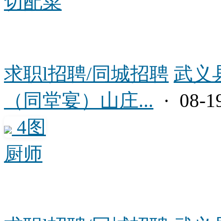
切配菜
求职l招聘/同城招聘
武义
（同堂宴）山庄...
· 08-1
4图
厨师