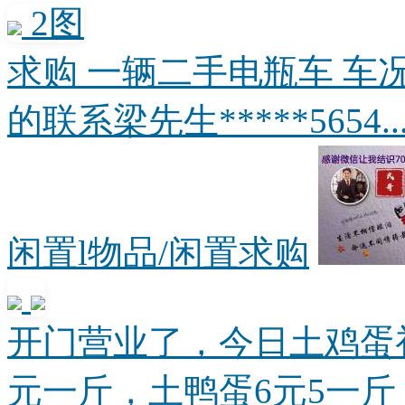
2图
求购 一辆二手电瓶车 车
的联系梁先生*****5654..
闲置l物品/闲置求购
开门营业了，今日土鸡蛋初
元一斤，土鸭蛋6元5一斤，.