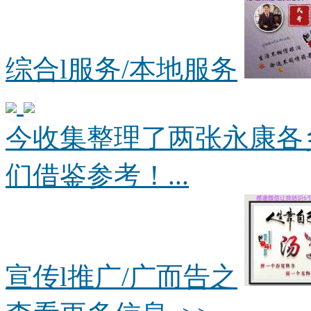
综合l服务/本地服务
今收集整理了两张永康各
们借鉴参考！...
宣传l推广/广而告之