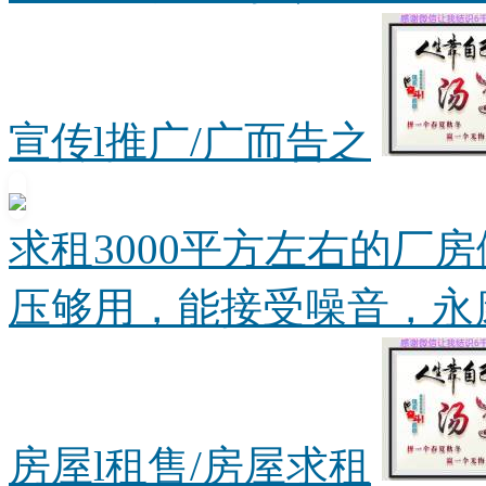
宣传l推广/广而告之
求租3000平方左右的厂
压够用，能接受噪音，永康周
房屋l租售/房屋求租