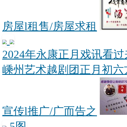
房屋l租售/房屋求租
2024年永康正月戏讯看
嵊州艺术越剧团正月初六方岩
宣传l推广/广而告之
5图