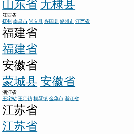
山东省
无棣县
江西省
抚州
南昌市
崇义县
兴国县
赣州市
江西省
福建省
福建省
安徽省
蒙城县
安徽省
浙江省
王宅站
王宅镇
桐琴镇
金华市
浙江省
江苏省
江苏省