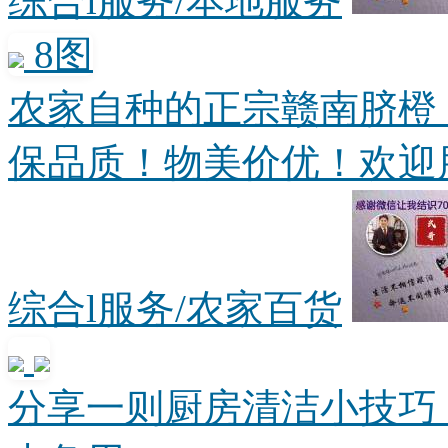
综合l服务/本地服务
8图
农家自种的正宗赣南脐橙
保品质！物美价优！欢迎朋友
综合l服务/农家百货
分享一则厨房清洁小技巧