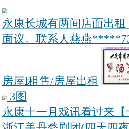
永康长城有两间店面出租
面议。联系人燕燕*****736
房屋l租售/房屋出租
3图
永康十一月戏讯看过来【
浙江美丹婺剧团(四天四夜.