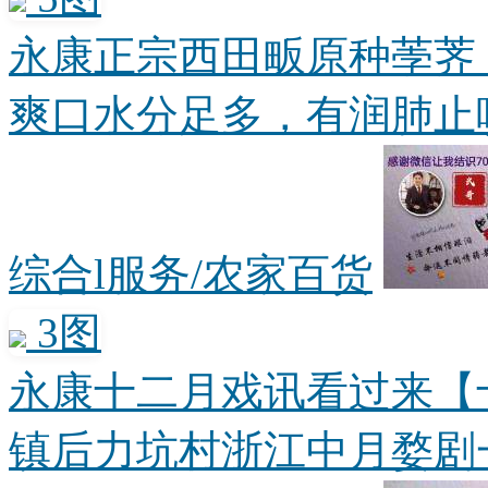
永康正宗西田畈原种荸荠
爽口水分足多，有润肺止咳、
综合l服务/农家百货
3图
永康十二月戏讯看过来【
镇后力坑村浙江中月婺剧一团