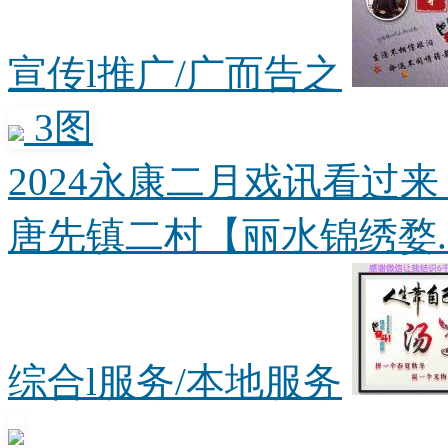
宣传l推广/广而告之
3图
2024永康二月戏讯看过
唐先镇二村【丽水锦绣婺..
综合l服务/本地服务