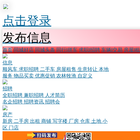
点击登录
发布信息
首页
同城好店
同城头条
同行l拼车
求职l招聘
车辆l交易
房屋l
信息
顺风车
求职招聘
二手车
房屋租售
生意转让
本地
服务
物品买卖
优惠促销
农林牧渔
自定义
招聘
全职招聘
兼职招聘
人才简历
名企招聘
招聘资讯
招聘会
房产
新房
二手房
出租
商铺
写字楼
厂房
仓库
土地
小
区
门店