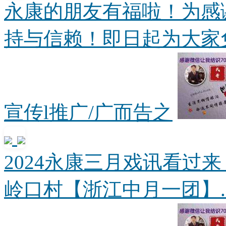
永康的朋友有福啦！为感
持与信赖！即日起为大家免费
宣传l推广/广而告之
2024永康三月戏讯看过
岭口村【浙江中月一团】..