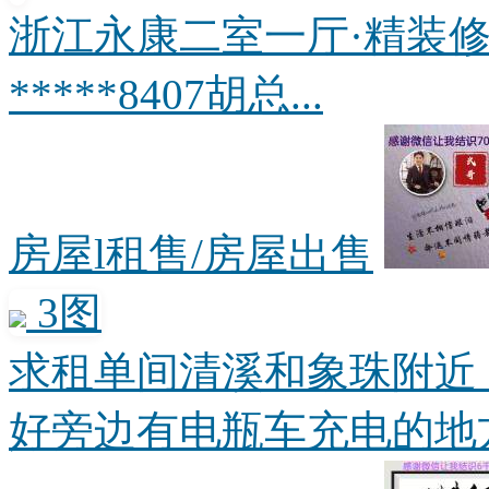
浙江永康二室一厅·精装修
*****8407胡总...
房屋l租售/房屋出售
3图
求租单间清溪和象珠附近
好旁边有电瓶车充电的地方。