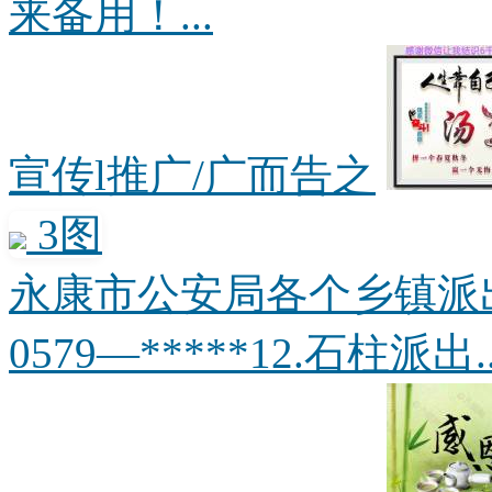
来备用！...
宣传l推广/广而告之
3图
永康市公安局各个乡镇派出
0579—*****12.石柱派出..