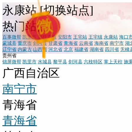
永康站
[
切换站点
]
微
热门站点
百事微帮
凯里市
鄂托克旗
安阳市
王宅站
王宅镇
永康站
海口
蒙城县
重庆市
剑河县
甘肃省
青海省
云南省
海南省
南宁市
湖
辽宁省
内蒙古
山西省
河北省
北京
福建省
湖南省
四川省
无棣
贵州省
锦屏微帮
凯里市
水城县
黎平县
剑河县
六枝特区
掌上天柱
施
广西自治区
南宁市
青海省
青海省