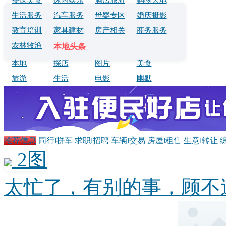
餐饮美食
休闲娱乐
酒店旅游
购物天地
生活服务
汽车服务
母婴专区
婚庆摄影
教育培训
家具建材
房产相关
商务服务
农林牧渔
本地头条
本地
探店
图片
美食
旅游
生活
电影
幽默
推荐信息
同行l拼车
求职l招聘
车辆l交易
房屋l租售
生意l转让
2图
太忙了，有别的事，顾不