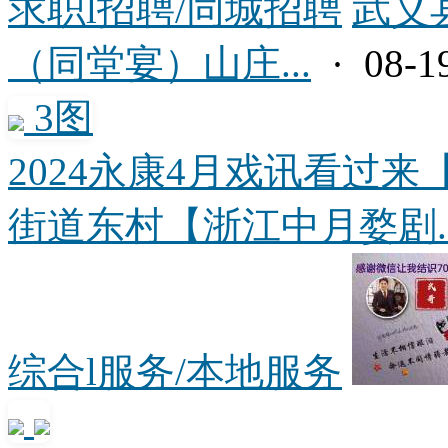
求职l招聘/同城招聘
武义
（同堂宴）山庄...
· 08-1
3图
2024永康4月戏讯看过
街道东村【浙江中月婺剧..
综合l服务/本地服务