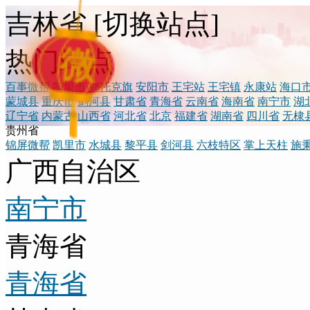
吉林省
[
切换站点
]
微
热门站点
百事微帮
凯里市
鄂托克旗
安阳市
王宅站
王宅镇
永康站
海口
蒙城县
重庆市
剑河县
甘肃省
青海省
云南省
海南省
南宁市
湖
辽宁省
内蒙古
山西省
河北省
北京
福建省
湖南省
四川省
无棣
贵州省
锦屏微帮
凯里市
水城县
黎平县
剑河县
六枝特区
掌上天柱
施
广西自治区
南宁市
青海省
青海省