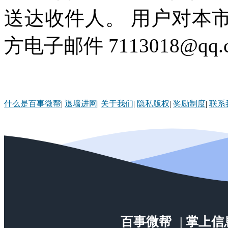
送达收件人。 用户对本
方电子邮件 7113018@qq
什么是百事微帮
|
退墙进网
|
关于我们
|
隐私版权
|
奖励制度
|
联系
百事微帮
| 掌上