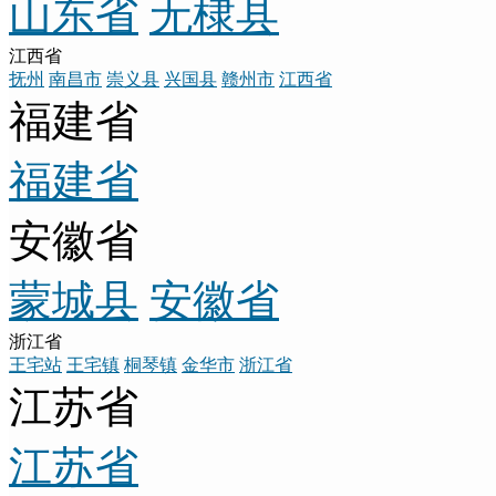
山东省
无棣县
江西省
抚州
南昌市
崇义县
兴国县
赣州市
江西省
福建省
福建省
安徽省
蒙城县
安徽省
浙江省
王宅站
王宅镇
桐琴镇
金华市
浙江省
江苏省
江苏省