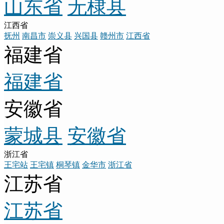
山东省
无棣县
江西省
抚州
南昌市
崇义县
兴国县
赣州市
江西省
福建省
福建省
安徽省
蒙城县
安徽省
浙江省
王宅站
王宅镇
桐琴镇
金华市
浙江省
江苏省
江苏省