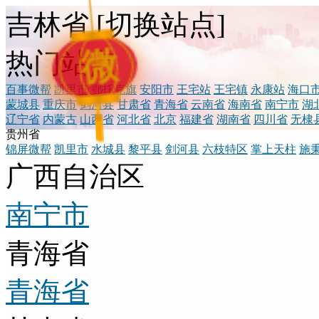
吉林省
[
切换站点
]
微
热门站点
百事微帮
凯里市
鄂托克旗
安阳市
王宅站
王宅镇
永康站
海口
蒙城县
重庆市
剑河县
甘肃省
青海省
云南省
海南省
南宁市
湖
辽宁省
内蒙古
山西省
河北省
北京
福建省
湖南省
四川省
无棣
贵州省
锦屏微帮
凯里市
水城县
黎平县
剑河县
六枝特区
掌上天柱
施
广西自治区
南宁市
青海省
青海省